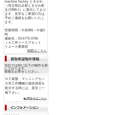
machine factory ときがわ
（埼玉県比企郡ときがわ町
玉川888-1）に展示しており
ます。見学をご希望の方は
予めご連絡をお願いいたし
ます。
営業時間：午前9時～午後5
時
連絡先：03-6775-3766
ＪＡ三井リースアセット
リユース事業部
地図はこちら
当社では特に以下の物件を探
しております。
情報をお寄せください。
ＮＣ旋盤、マシニングセン
タ等工作機械の遊休資産を
処分する時には、是非ご一
報下さい。
お問合せはこちら